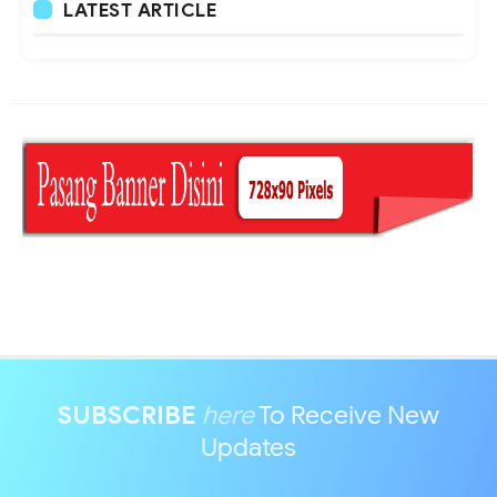
LATEST ARTICLE
SUBSCRIBE
here
To Receive New
Updates