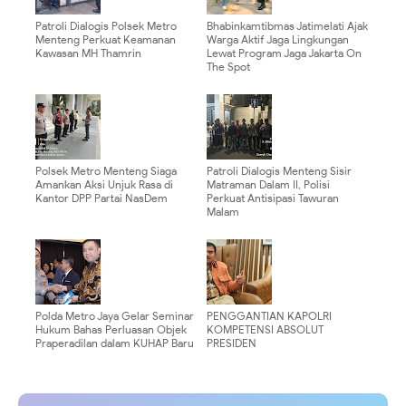
Patroli Dialogis Polsek Metro
Bhabinkamtibmas Jatimelati Ajak
Menteng Perkuat Keamanan
Warga Aktif Jaga Lingkungan
Kawasan MH Thamrin
Lewat Program Jaga Jakarta On
The Spot
Polsek Metro Menteng Siaga
Patroli Dialogis Menteng Sisir
Amankan Aksi Unjuk Rasa di
Matraman Dalam II, Polisi
Kantor DPP Partai NasDem
Perkuat Antisipasi Tawuran
Malam
Polda Metro Jaya Gelar Seminar
PENGGANTIAN KAPOLRI
Hukum Bahas Perluasan Objek
KOMPETENSI ABSOLUT
Praperadilan dalam KUHAP Baru
PRESIDEN