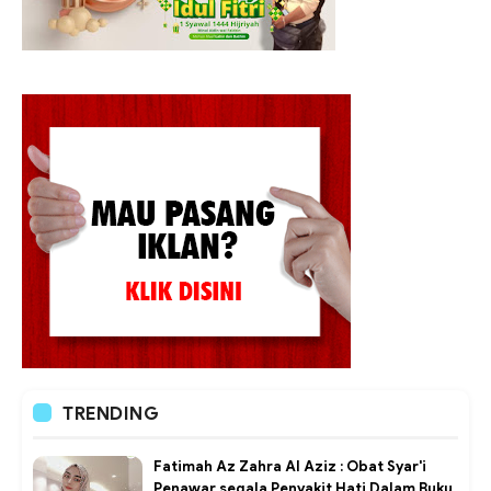
TRENDING
Fatimah Az Zahra Al Aziz : Obat Syar'i
Penawar segala Penyakit Hati Dalam Buku