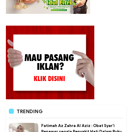
TRENDING
Fatimah Az Zahra Al Aziz : Obat Syar'i
Penawar segala Penyakit Hati Dalam Buku