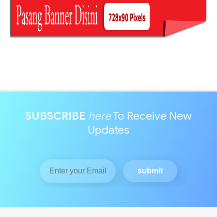
SUBSCRIBE
here
To Receive New
Updates