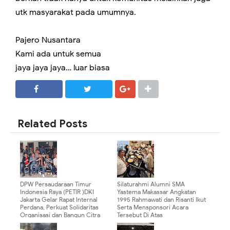
utk masyarakat pada umumnya.
Pajero Nusantara
Kami ada untuk semua
jaya jaya jaya… luar biasa
SHARE
SHARE
Related Posts
DPW Persaudaraan Timur
Silaturahmi Alumni SMA
Indonesia Raya (PETIR )DKI
Yastema Makassar Angkatan
Jakarta Gelar Rapat Internal
1995 Rahmawati dan Risanti Ikut
Perdana, Perkuat Solidaritas
Serta Mensponsori Acara
Organisasi dan Bangun Citra
Tersebut Di Atas
Positif Warga Indonesia Timur