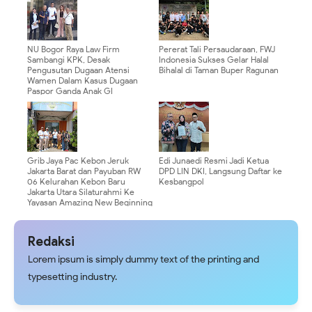
NU Bogor Raya Law Firm
Pererat Tali Persaudaraan, FWJ
Sambangi KPK, Desak
Indonesia Sukses Gelar Halal
Pengusutan Dugaan Atensi
Bihalal di Taman Buper Ragunan
Wamen Dalam Kasus Dugaan
Paspor Ganda Anak GI
Grib Jaya Pac Kebon Jeruk
Edi Junaedi Resmi Jadi Ketua
Jakarta Barat dan Payuban RW
DPD LIN DKI, Langsung Daftar ke
06 Kelurahan Kebon Baru
Kesbangpol
Jakarta Utara Silaturahmi Ke
Yayasan Amazing New Beginning
Redaksi
Lorem ipsum is simply dummy text of the printing and
typesetting industry.