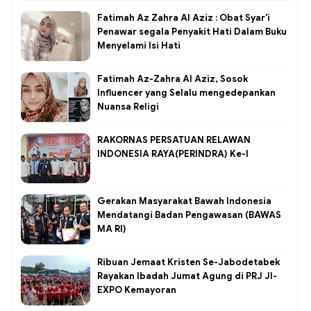
Fatimah Az Zahra Al Aziz : Obat Syar'i
Penawar segala Penyakit Hati Dalam Buku
Menyelami Isi Hati
Fatimah Az-Zahra Al Aziz, Sosok
Influencer yang Selalu mengedepankan
Nuansa Religi
RAKORNAS PERSATUAN RELAWAN
INDONESIA RAYA(PERINDRA) Ke-I
Gerakan Masyarakat Bawah Indonesia
Mendatangi Badan Pengawasan (BAWAS
MA RI)
Ribuan Jemaat Kristen Se-Jabodetabek
Rayakan Ibadah Jumat Agung di PRJ JI-
EXPO Kemayoran