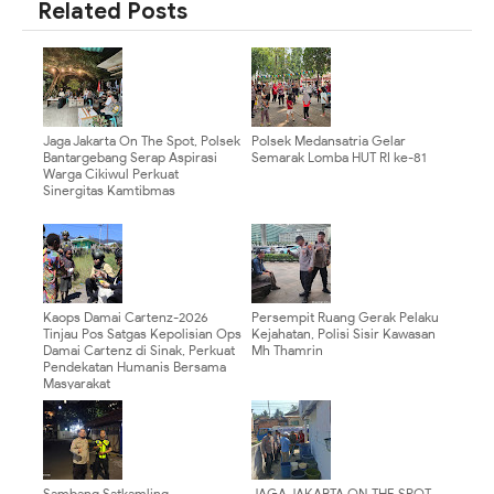
Related Posts
Jaga Jakarta On The Spot, Polsek
Polsek Medansatria Gelar
Bantargebang Serap Aspirasi
Semarak Lomba HUT RI ke-81
Warga Cikiwul Perkuat
Sinergitas Kamtibmas
Kaops Damai Cartenz-2026
Persempit Ruang Gerak Pelaku
Tinjau Pos Satgas Kepolisian Ops
Kejahatan, Polisi Sisir Kawasan
Damai Cartenz di Sinak, Perkuat
Mh Thamrin
Pendekatan Humanis Bersama
Masyarakat
Sambang Satkamling,
JAGA JAKARTA ON THE SPOT,