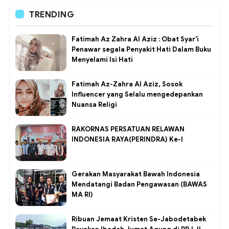
TRENDING
Fatimah Az Zahra Al Aziz : Obat Syar'i
Penawar segala Penyakit Hati Dalam Buku
Menyelami Isi Hati
Fatimah Az-Zahra Al Aziz, Sosok
Influencer yang Selalu mengedepankan
Nuansa Religi
RAKORNAS PERSATUAN RELAWAN
INDONESIA RAYA(PERINDRA) Ke-I
Gerakan Masyarakat Bawah Indonesia
Mendatangi Badan Pengawasan (BAWAS
MA RI)
Ribuan Jemaat Kristen Se-Jabodetabek