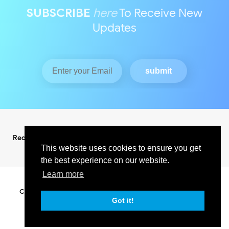
SUBSCRIBE
here
To Receive New
Updates
Redaksi
Pedoman Media Siber
This website uses cookies to ensure you get
the best experience on our website.
Learn more
Copyright ©
2026
KABAR INDO RAYA NEWS
All Right Reserved
SUPPORT BY PIXINDONESIA
Got it!