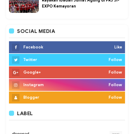
Rayakan Ibadah Jumat Agung di PRJ JI-
EXPO Kemayoran
SOCIAL MEDIA
Facebook
Like
Twitter
Follow
Google+
Follow
Instagram
Follow
Blogger
Follow
LABEL
dispenad