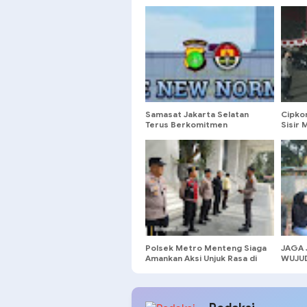
Samasat Jakarta Selatan
Cipkon
Terus Berkomitmen
Sisir 
Memberikan Pelayanan Satu
Tawur
Atap 24 Jam
Mala
untukPengurusan
Administrasi kendaraan
BermotorUntuk Roda Dua
dan Roda Empat.
Polsek Metro Menteng Siaga
JAGA 
Amankan Aksi Unjuk Rasa di
WUJUD
Kantor DPP Partai NasDem
POLRI
ASPIR