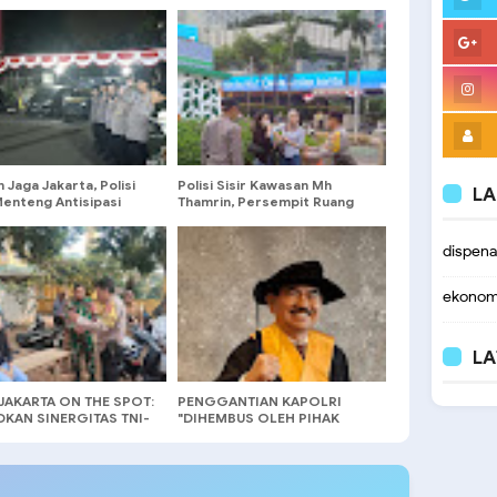
 Jaga Jakarta, Polisi
Polisi Sisir Kawasan Mh
LA
Menteng Antisipasi
Thamrin, Persempit Ruang
an dan Kejahatan
Gerak Pelaku Kejahatan
m
dispen
ekonom
LA
JAKARTA ON THE SPOT:
PENGGANTIAN KAPOLRI
KAN SINERGITAS TNI-
"DIHEMBUS OLEH PIHAK
 DENGAN SERAP
PIHAK TERGANGGU
ASI MASYARAKAT
KENYAMANANNYA