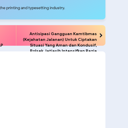
he printing and typesetting industry.
Antisipasi Gangguan Kamtibmas
(Kejahatan Jalanan) Untuk Ciptakan
AP
Situasi Yang Aman dan Kondusif,
Polsek Jatiasih Intensifkan Razia
Stasioner dan Patroli Wilayah