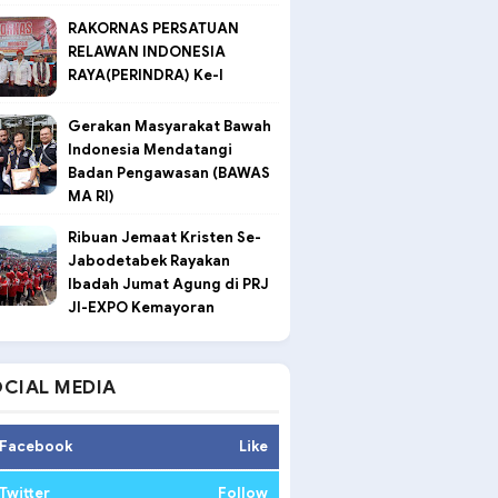
RAKORNAS PERSATUAN
RELAWAN INDONESIA
RAYA(PERINDRA) Ke-I
Gerakan Masyarakat Bawah
Indonesia Mendatangi
Badan Pengawasan (BAWAS
MA RI)
Ribuan Jemaat Kristen Se-
Jabodetabek Rayakan
Ibadah Jumat Agung di PRJ
JI-EXPO Kemayoran
CIAL MEDIA
Facebook
Like
Twitter
Follow