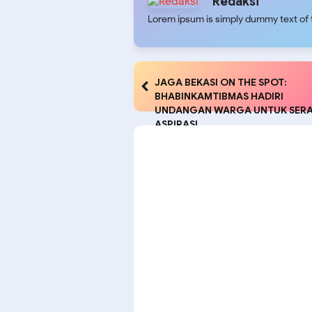
Redaksi
Lorem ipsum is simply dummy text of t
JAGA BEKASI ON THE SPOT:
BHABINKAMTIBMAS HADIRI
UNDANGAN WARGA UNTUK SER
ASPIRASI