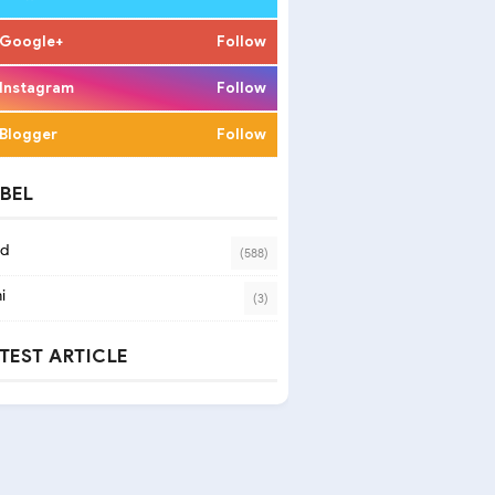
Google+
Follow
Instagram
Follow
Blogger
Follow
BEL
ad
(588)
i
(3)
TEST ARTICLE