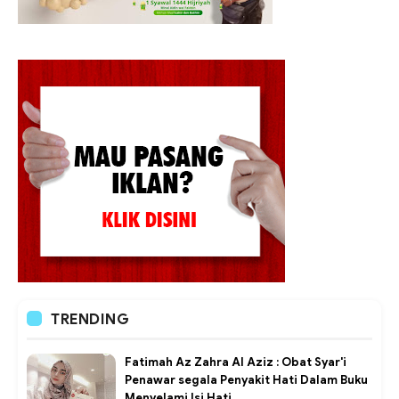
TRENDING
Fatimah Az Zahra Al Aziz : Obat Syar'i
Penawar segala Penyakit Hati Dalam Buku
Menyelami Isi Hati