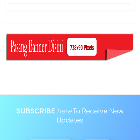
SUBSCRIBE
here
To Receive New
Updates