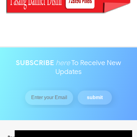
SUBSCRIBE
here
To Receive New
Updates