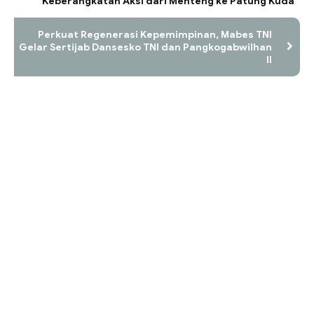
Keberangkatan Aksi dari Menteng ke Patung Kuda
Perkuat Regenerasi Kepemimpinan, Mabes TNI
Gelar Sertijab Dansesko TNI dan Pangkogabwilhan
II