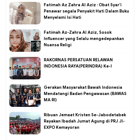
Fatimah Az Zahra Al Aziz : Obat Syar'i
Penawar segala Penyakit Hati Dalam Buku
Menyelami Isi Hati
Fatimah Az-Zahra Al Aziz, Sosok
Influencer yang Selalu mengedepankan
Nuansa Religi
RAKORNAS PERSATUAN RELAWAN
INDONESIA RAYA(PERINDRA) Ke-I
Gerakan Masyarakat Bawah Indonesia
Mendatangi Badan Pengawasan (BAWAS
MA RI)
Ribuan Jemaat Kristen Se-Jabodetabek
Rayakan Ibadah Jumat Agung di PRJ JI-
EXPO Kemayoran