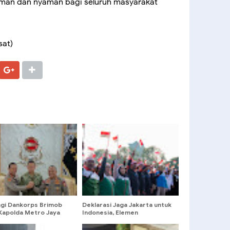
man dan nyaman bagi seluruh masyarakat
sat)
ngi Dankorps Brimob
Deklarasi Jaga Jakarta untuk
 Kapolda Metro Jaya
Indonesia, Elemen
angdam Jaya Perkuat
Masyarakat Bersatu Jaga
tas TNI-Polri
Keamanan dan Persatuan