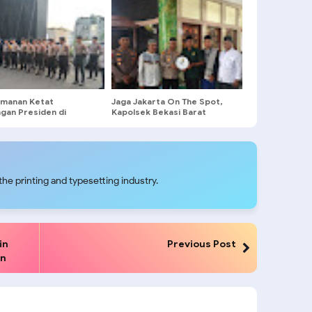
manan Ketat
Jaga Jakarta On The Spot,
ngan Presiden di
Kapolsek Bekasi Barat
a Teater, 461 Personel
Sampaikan Pesan Kamtibmas
gan Disiagakan
Usai Sholat Jumat
he printing and typesetting industry.
in
Previous Post
an