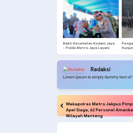
Bakti Kesehatan Kodam Jaya
Penga
- Polda Metro Jaya Layani
Kunju
1.876 Masyarakat di Monas
Jakart
Gabun
Redaksi
Lorem ipsum is simply dummy text of t
Wakapolres Metro Jakpus Pimp
Apel Siaga, 62 Personel Amank
Wilayah Menteng