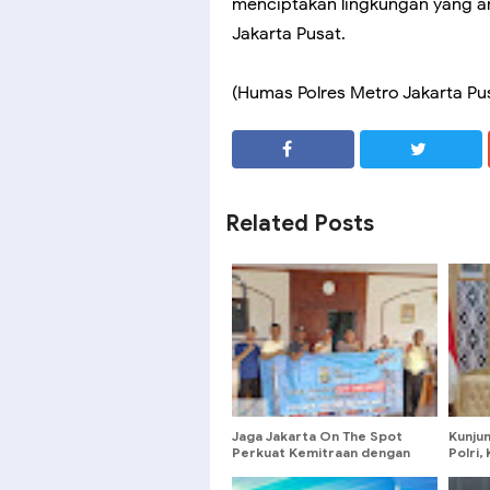
menciptakan lingkungan yang a
Jakarta Pusat.
(Humas Polres Metro Jakarta Pu
SHARE
SHARE
Related Posts
Jaga Jakarta On The Spot
Kunju
Perkuat Kemitraan dengan
Polri,
Manajemen Gedung Yarnati
dan P
Menteng
Solidi