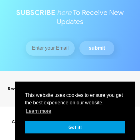
SUBSCRIBE
here
To Receive New
Updates
Redaksi
Pedoman Media Siber
This website uses cookies to ensure you get
the best experience on our website.
Learn more
Copyright ©
2026
KABAR INDO RAYA NEWS
All Right Reserved
SUPPORT BY PIXINDONESIA
Got it!