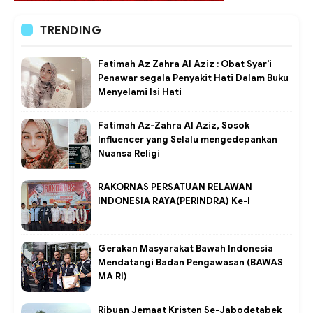
TRENDING
Fatimah Az Zahra Al Aziz : Obat Syar'i
Penawar segala Penyakit Hati Dalam Buku
Menyelami Isi Hati
Fatimah Az-Zahra Al Aziz, Sosok
Influencer yang Selalu mengedepankan
Nuansa Religi
RAKORNAS PERSATUAN RELAWAN
INDONESIA RAYA(PERINDRA) Ke-I
Gerakan Masyarakat Bawah Indonesia
Mendatangi Badan Pengawasan (BAWAS
MA RI)
Ribuan Jemaat Kristen Se-Jabodetabek