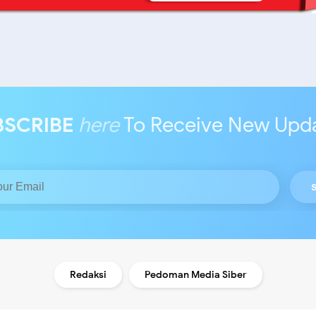
BSCRIBE
here
To Receive New Upd
Redaksi
Pedoman Media Siber