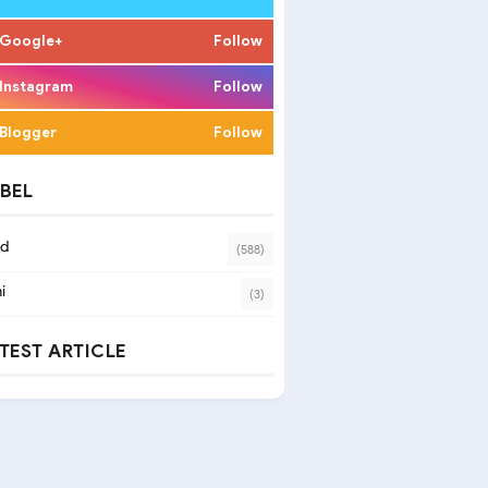
Google+
Follow
Instagram
Follow
Blogger
Follow
BEL
ad
(588)
i
(3)
TEST ARTICLE