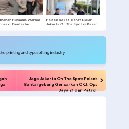
manan Humanis Warnai
Polsek Bekasi Barat Gelar
Unras di Deutsche
Jakarta On The Spot di Pasar
ing Menteng
Sumber Arta, Ajak Warga
Cegah Tawuran dan Judi
Online
he printing and typesetting industry.
ngah
Jaga Jakarta On The Spot: Polsek
aga
Bantargebang Gencarkan OKJ, Ops
Jaya 21 dan Patroli