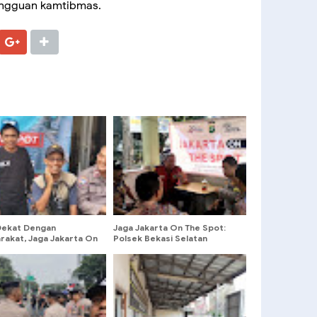
angguan kamtibmas.
 Dekat Dengan
Jaga Jakarta On The Spot:
rakat, Jaga Jakarta On
Polsek Bekasi Selatan
pot Sambangi RW 03
Bangun Keamanan Dari
eng
Kedekatan Dengan Warga