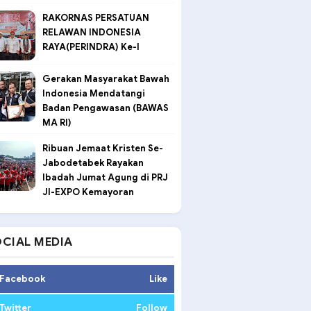
RAKORNAS PERSATUAN
RELAWAN INDONESIA
RAYA(PERINDRA) Ke-I
Gerakan Masyarakat Bawah
Indonesia Mendatangi
Badan Pengawasan (BAWAS
MA RI)
Ribuan Jemaat Kristen Se-
Jabodetabek Rayakan
Ibadah Jumat Agung di PRJ
JI-EXPO Kemayoran
CIAL MEDIA
Facebook
Like
Twitter
Follow