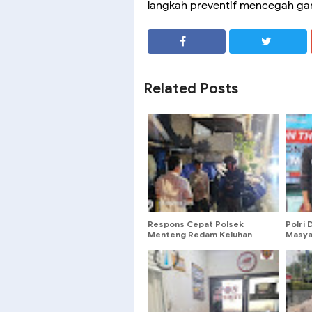
langkah preventif mencegah g
SHARE
SHARE
Related Posts
Respons Cepat Polsek
Polri
Menteng Redam Keluhan
Masya
Warga Soal Bengkel Bising
The S
Tengah Malam
Ment