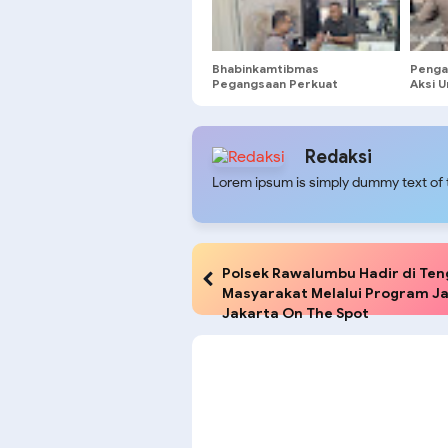
Bhabinkamtibmas
Penga
Pegangsaan Perkuat
Aksi 
Keamanan Gedung Permata
Build
Cikini
Redaksi
Lorem ipsum is simply dummy text of t
Polsek Rawalumbu Hadir di Te
Masyarakat Melalui Program J
Jakarta On The Spot