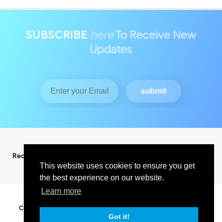
SUBSCRIBE
here
To Receive New
Updates
Redaksi
Pedoman Media Siber
This website uses cookies to ensure you get
the best experience on our website.
Learn more
Copyright ©
2026
KABAR INDO RAYA NEWS
All Right Reserved
SUPPORT BY PIXINDONESIA
Got it!