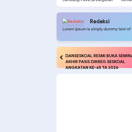
di Gondangdia Menteng
Redaksi
Lorem ipsum is simply dummy text of t
DANSESKOAL RESMI BUKA SEMIN
AKHIR PASIS DIKREG SESKOAL
ANGKATAN KE-65 TA 2026