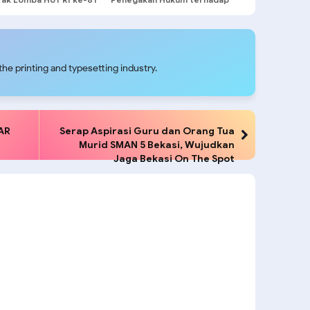
DPO di Tembagapura
he printing and typesetting industry.
AR
Serap Aspirasi Guru dan Orang Tua
Murid SMAN 5 Bekasi, Wujudkan
Jaga Bekasi On The Spot