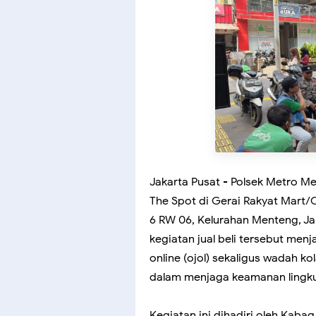
Jakarta Pusat - Polsek Metro M
The Spot di Gerai Rakyat Mart/Oj
6 RW 06, Kelurahan Menteng, Jak
kegiatan jual beli tersebut menj
online (ojol) sekaligus wadah k
dalam menjaga keamanan lingku
Kegiatan ini dihadiri oleh Kab