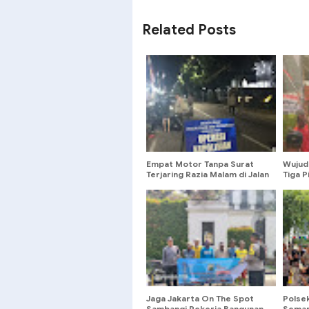
SHARE
SHARE
Related Posts
Empat Motor Tanpa Surat
Wujud
Terjaring Razia Malam di Jalan
Tiga P
Surabaya Menteng
Pembe
Jaga Jakarta On The Spot
Polse
Sambangi Pekerja Bangunan
Semar