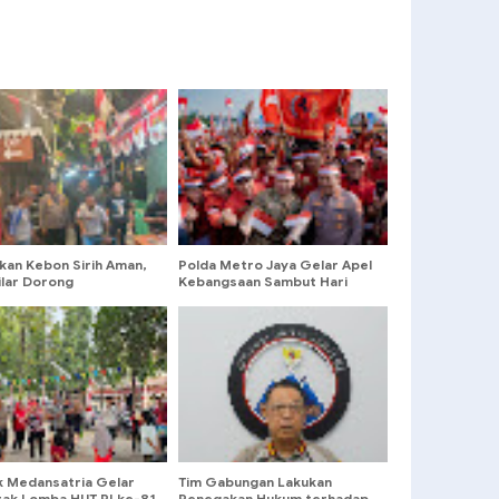
kan Kebon Sirih Aman,
Polda Metro Jaya Gelar Apel
ilar Dorong
Kebangsaan Sambut Hari
ntukan Satkamling
Ulang Tahun ke-81 Republik
Indonesia
k Medansatria Gelar
Tim Gabungan Lakukan
ak Lomba HUT RI ke-81
Penegakan Hukum terhadap