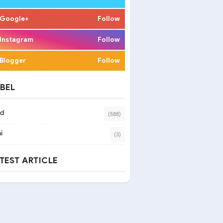
Google+
Follow
Instagram
Follow
Blogger
Follow
BEL
ad
(588)
i
(3)
TEST ARTICLE