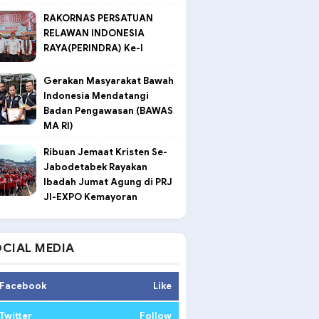
RAKORNAS PERSATUAN
RELAWAN INDONESIA
RAYA(PERINDRA) Ke-I
Gerakan Masyarakat Bawah
Indonesia Mendatangi
Badan Pengawasan (BAWAS
MA RI)
Ribuan Jemaat Kristen Se-
Jabodetabek Rayakan
Ibadah Jumat Agung di PRJ
JI-EXPO Kemayoran
CIAL MEDIA
Facebook
Like
Twitter
Follow