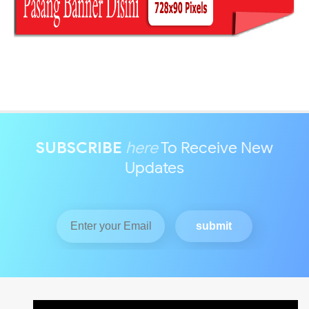
SUBSCRIBE
here
To Receive New
Updates