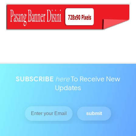
SUBSCRIBE
here
To Receive New
Updates