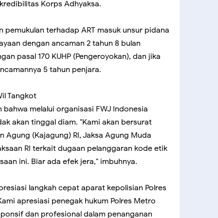
kredibilitas Korps Adhyaksa.
kan pemukulan terhadap ART masuk unsur pidana
iayaan dengan ancaman 2 tahun 8 bulan
engan pasal 170 KUHP (Pengeroyokan), dan jika
ancamannya 5 tahun penjara.
il Tangkot
 bahwa melalui organisasi FWJ Indonesia
dak akan tinggal diam. "Kami akan bersurat
an Agung (Kajagung) RI, Jaksa Agung Muda
jaksaan RI terkait dugaan pelanggaran kode etik
an ini. Biar ada efek jera," imbuhnya.
resiasi langkah cepat aparat kepolisian Polres
Kami apresiasi penegak hukum Polres Metro
sponsif dan profesional dalam penanganan