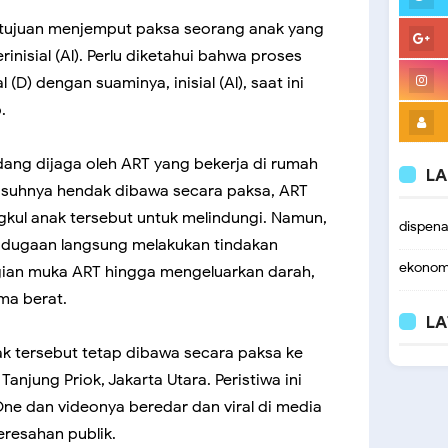
tujuan menjemput paksa seorang anak yang
rinisial (Al). Perlu diketahui bahwa proses
 (D) dengan suaminya, inisial (Al), saat ini
.
dang dijaga oleh ART yang bekerja di rumah
LA
 diasuhnya hendak dibawa secara paksa, ART
kul anak tersebut untuk melindungi. Namun,
dispen
t dugaan langsung melakukan tindakan
ekonom
ian muka ART hingga mengeluarkan darah,
ma berat.
LA
ak tersebut tetap dibawa secara paksa ke
Tanjung Priok, Jakarta Utara. Peristiwa ini
e dan videonya beredar dan viral di media
eresahan publik.