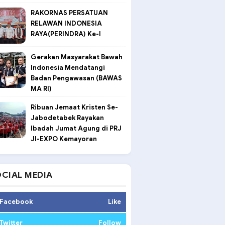
RAKORNAS PERSATUAN
RELAWAN INDONESIA
RAYA(PERINDRA) Ke-I
Gerakan Masyarakat Bawah
Indonesia Mendatangi
Badan Pengawasan (BAWAS
MA RI)
Ribuan Jemaat Kristen Se-
Jabodetabek Rayakan
Ibadah Jumat Agung di PRJ
JI-EXPO Kemayoran
CIAL MEDIA
Facebook
Like
Twitter
Follow