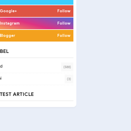
Google+
Follow
Instagram
Follow
Blogger
Follow
BEL
ad
(588)
i
(3)
TEST ARTICLE