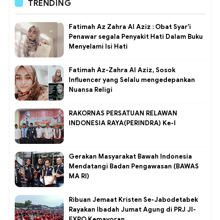
TRENDING
Fatimah Az Zahra Al Aziz : Obat Syar'i
Penawar segala Penyakit Hati Dalam Buku
Menyelami Isi Hati
Fatimah Az-Zahra Al Aziz, Sosok
Influencer yang Selalu mengedepankan
Nuansa Religi
RAKORNAS PERSATUAN RELAWAN
INDONESIA RAYA(PERINDRA) Ke-I
Gerakan Masyarakat Bawah Indonesia
Mendatangi Badan Pengawasan (BAWAS
MA RI)
Ribuan Jemaat Kristen Se-Jabodetabek
Rayakan Ibadah Jumat Agung di PRJ JI-
EXPO Kemayoran