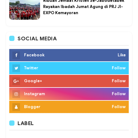
Ribuan Jemaat Kristen Se-Jabodetabek
Rayakan Ibadah Jumat Agung di PRJ JI-
EXPO Kemayoran
SOCIAL MEDIA
Facebook
Like
Twitter
Follow
Google+
Follow
Instagram
Follow
Blogger
Follow
LABEL