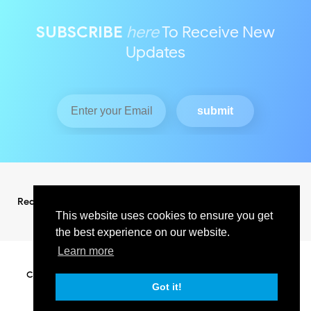
SUBSCRIBE
here
To Receive New
Updates
Redaksi
Pedoman Media Siber
This website uses cookies to ensure you get
the best experience on our website.
Learn more
Copyright ©
2026
KABAR INDO RAYA NEWS
All Right Reserved
SUPPORT BY PIXINDONESIA
Got it!