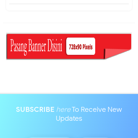
SUBSCRIBE
here
To Receive New
Updates