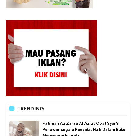
TRENDING
Fatimah Az Zahra Al Aziz : Obat Syar'i
Penawar segala Penyakit Hati Dalam Buku
Menyelami Isi Hati