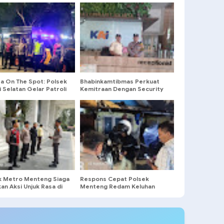
ta On The Spot: Polsek
Bhabinkamtibmas Perkuat
 Selatan Gelar Patroli
Kemitraan Dengan Security
 Dini Hari, Wujud Nyata
PT KAI Demi Ciptakan
bdian Untuk
Lingkungan Aman
rakat
k Metro Menteng Siaga
Respons Cepat Polsek
n Aksi Unjuk Rasa di
Menteng Redam Keluhan
r DPP Partai NasDem
Warga Soal Bengkel Bising
Tengah Malam