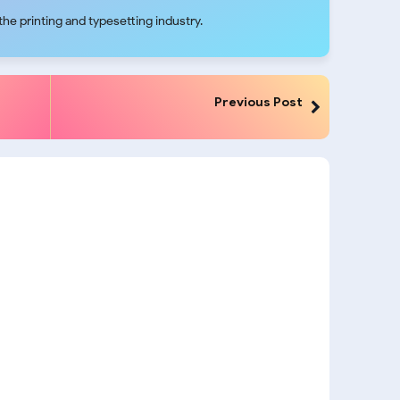
he printing and typesetting industry.
Previous Post