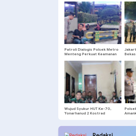
Patroli Dialogis Polsek Metro
Jakar
Menteng Perkuat Keamanan
Bekasi
Kawasan MH Thamrin
Hingga
Penga
Masya
Wujud Syukur HUT Ke-70,
Polse
Yonarhanud 2 Kostrad
Amanka
Berbagi Kasih dengan Panti
Kanto
Asuhan KNDJH Malang
Redaksi