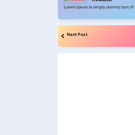
Lorem ipsum is simply dummy text of t
Next Post