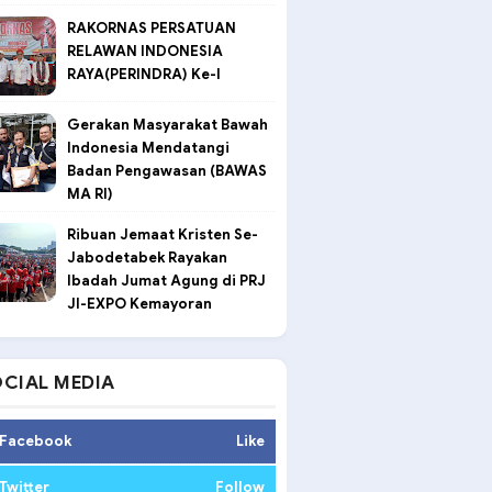
RAKORNAS PERSATUAN
RELAWAN INDONESIA
RAYA(PERINDRA) Ke-I
Gerakan Masyarakat Bawah
Indonesia Mendatangi
Badan Pengawasan (BAWAS
MA RI)
Ribuan Jemaat Kristen Se-
Jabodetabek Rayakan
Ibadah Jumat Agung di PRJ
JI-EXPO Kemayoran
CIAL MEDIA
Facebook
Like
Twitter
Follow