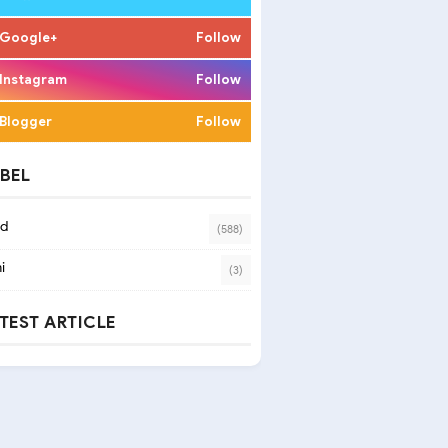
Google+
Follow
Instagram
Follow
Blogger
Follow
BEL
ad
(588)
i
(3)
TEST ARTICLE