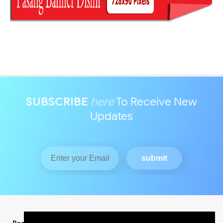
SUBSCRIBE
here
To Receive New
Updates