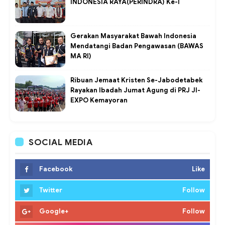
INDONESIA RAYA(PERINDRA) Ke-I
Gerakan Masyarakat Bawah Indonesia
Mendatangi Badan Pengawasan (BAWAS
MA RI)
Ribuan Jemaat Kristen Se-Jabodetabek
Rayakan Ibadah Jumat Agung di PRJ JI-
EXPO Kemayoran
SOCIAL MEDIA
Facebook
Like
Twitter
Follow
Google+
Follow