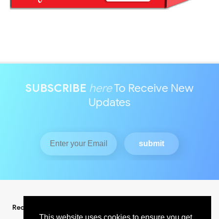
SUBSCRIBE
here
To Receive New
Updates
Redaksi
Pedoman Media Siber
This website uses cookies to ensure you get