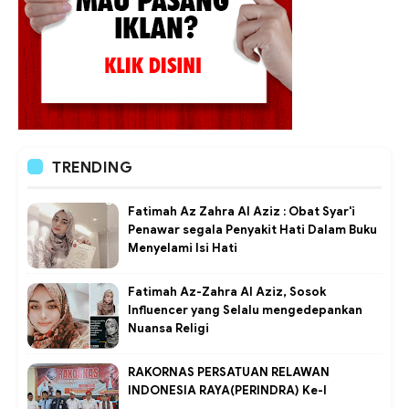
TRENDING
Fatimah Az Zahra Al Aziz : Obat Syar'i
Penawar segala Penyakit Hati Dalam Buku
Menyelami Isi Hati
Fatimah Az-Zahra Al Aziz, Sosok
Influencer yang Selalu mengedepankan
Nuansa Religi
RAKORNAS PERSATUAN RELAWAN
INDONESIA RAYA(PERINDRA) Ke-I