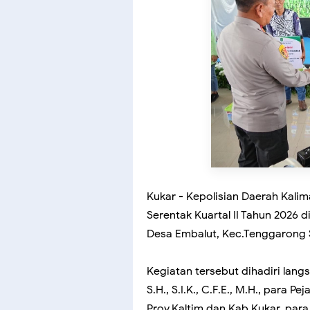
Kukar - Kepolisian Daerah Kali
Serentak Kuartal II Tahun 2026 
Desa Embalut, Kec.Tenggarong S
Kegiatan tersebut dihadiri langs
S.H., S.I.K., C.F.E., M.H., para 
Prov.Kaltim dan Kab.Kukar, para