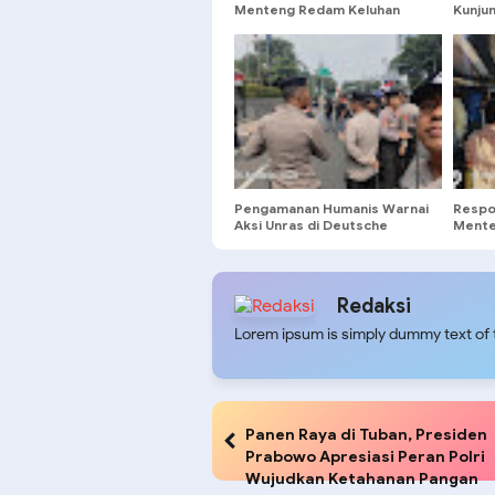
Menteng Redam Keluhan
Kunju
Warga Soal Bengkel Bising
Jakart
Tengah Malam
Gabun
Pengamanan Humanis Warnai
Respo
Aksi Unras di Deutsche
Mente
Building Menteng
Warga
Tenga
Redaksi
Lorem ipsum is simply dummy text of t
Panen Raya di Tuban, Presiden
Prabowo Apresiasi Peran Polri
Wujudkan Ketahanan Pangan