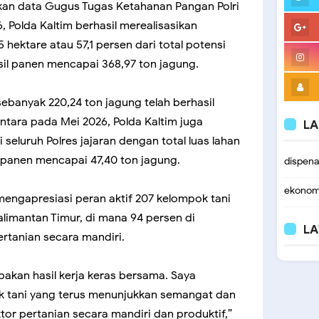
kan data Gugus Tugas Ketahanan Pangan Polri
, Polda Kaltim berhasil merealisasikan
hektare atau 57,1 persen dari total potensi
asil panen mencapai 368,97 ton jagung.
 sebanyak 220,24 ton jagung telah berhasil
ntara pada Mei 2026, Polda Kaltim juga
LA
seluruh Polres jajaran dengan total luas lahan
l panen mencapai 47,40 ton jagung.
dispen
ekonom
 mengapresiasi peran aktif 207 kelompok tani
Kalimantan Timur, di mana 94 persen di
LA
rtanian secara mandiri.
pakan hasil kerja keras bersama. Saya
k tani yang terus menunjukkan semangat dan
or pertanian secara mandiri dan produktif,”