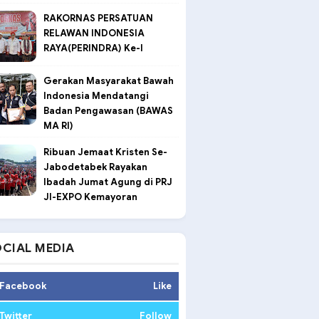
RAKORNAS PERSATUAN
RELAWAN INDONESIA
RAYA(PERINDRA) Ke-I
Gerakan Masyarakat Bawah
Indonesia Mendatangi
Badan Pengawasan (BAWAS
MA RI)
Ribuan Jemaat Kristen Se-
Jabodetabek Rayakan
Ibadah Jumat Agung di PRJ
JI-EXPO Kemayoran
CIAL MEDIA
Facebook
Like
Twitter
Follow