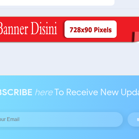
BSCRIBE
here
To Receive New Upd