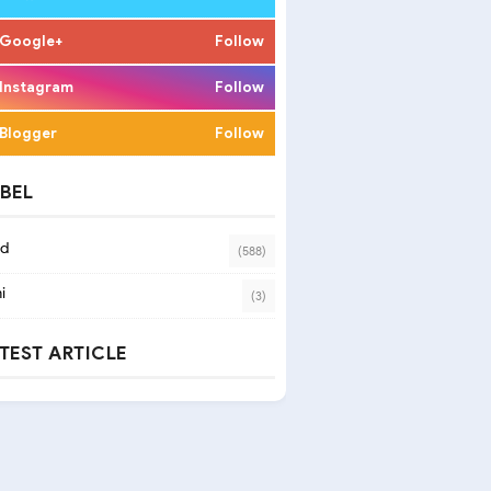
Google+
Follow
Instagram
Follow
Blogger
Follow
BEL
ad
(588)
i
(3)
TEST ARTICLE