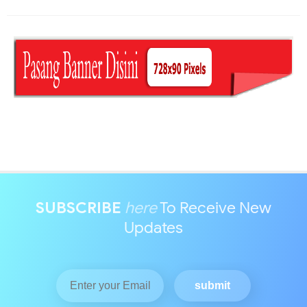
SUBSCRIBE
here
To Receive New
Updates