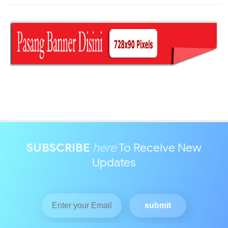
SUBSCRIBE
here
To Receive New
Updates