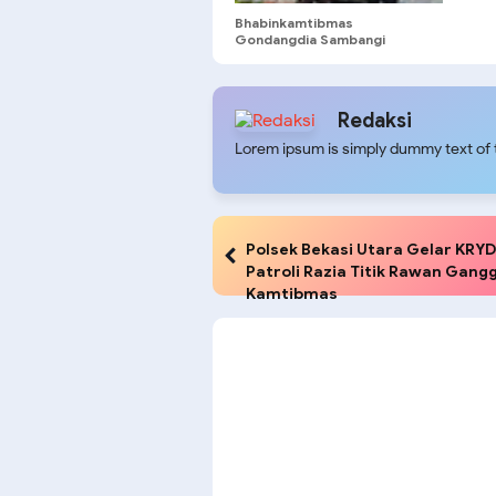
Bhabinkamtibmas
Gondangdia Sambangi
Security RS YPK Mandiri,
Waspadai Jambret Saat Jam
Makan Siang
Redaksi
Lorem ipsum is simply dummy text of t
Polsek Bekasi Utara Gelar KRY
Patroli Razia Titik Rawan Gang
Kamtibmas