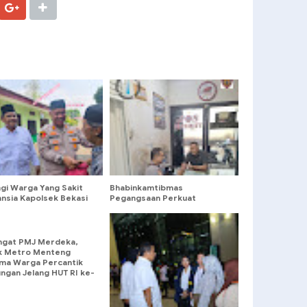
ngi Warga Yang Sakit
Bhabinkamtibmas
ansia Kapolsek Bekasi
Pegangsaan Perkuat
 Salurkan Bantuan
Keamanan Gedung Permata
Cikini
gat PMJ Merdeka,
k Metro Menteng
ma Warga Percantik
ngan Jelang HUT RI ke-