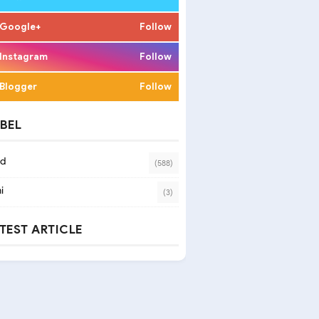
Google+
Follow
Instagram
Follow
Blogger
Follow
BEL
ad
(588)
i
(3)
TEST ARTICLE