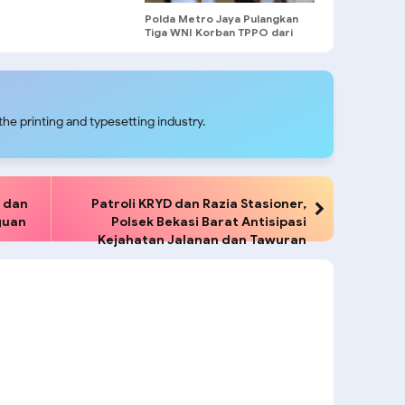
Polda Metro Jaya Pulangkan
Tiga WNI Korban TPPO dari
Libya
he printing and typesetting industry.
D dan
Patroli KRYD dan Razia Stasioner,
guan
Polsek Bekasi Barat Antisipasi
Kejahatan Jalanan dan Tawuran