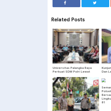
SHARE
SHARE
Related Posts
Universitas Palangka Raya
Kunju
Perkuat SDM Polri Lewat
Dan L
Pusat Studi Kepolisian
Barat
Seman
Polse
Bersa
Lingku
81