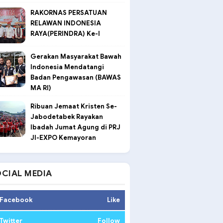
RAKORNAS PERSATUAN
RELAWAN INDONESIA
RAYA(PERINDRA) Ke-I
Gerakan Masyarakat Bawah
Indonesia Mendatangi
Badan Pengawasan (BAWAS
MA RI)
Ribuan Jemaat Kristen Se-
Jabodetabek Rayakan
Ibadah Jumat Agung di PRJ
JI-EXPO Kemayoran
CIAL MEDIA
Facebook
Like
Twitter
Follow