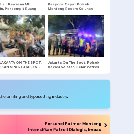
 Sisir Kawasan Mh
Respons Cepat Polsek
in, Persempit Ruang
Menteng Redam Keluhan
 Pelaku Kejahatan
Warga Soal Bengkel Bising
Tengah Malam
JAKARTA ON THE SPOT:
Jakarta On The Spot: Polsek
KAN SINERGITAS TNI-
Bekasi Selatan Gelar Patroli
 DENGAN SERAP
Hingga Dini Hari, Wujud Nyata
ASI MASYARAKAT
Pengabdian Untuk
Masyarakat
he printing and typesetting industry.
Personel Patmor Menteng
Intensifkan Patroli Dialogis, Imbau