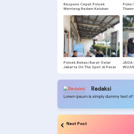
Respons Cepat Polsek
Polisi
Menteng Redam Keluhan
Thamr
Warga Soal Bengkel Bising
Gerak
Tengah Malam
Polsek Bekasi Barat Gelar
JAGA 
Jakarta On The Spot di Pasar
WUJUD
Sumber Arta, Ajak Warga
POLRI
Cegah Tawuran dan Judi
ASPIR
Online
Redaksi
Lorem ipsum is simply dummy text of t
Next Post