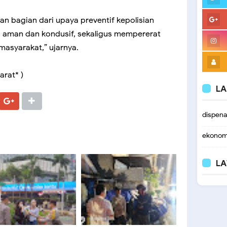
kan bagian dari upaya preventif kepolisian
g aman dan kondusif, sekaligus mempererat
masyarakat,” ujarnya.
arat* )
LA
dispen
ekonom
LA