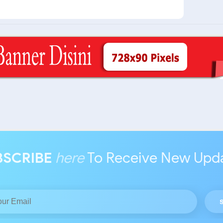
BSCRIBE
here
To Receive New Upd