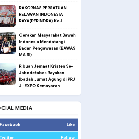
RAKORNAS PERSATUAN
RELAWAN INDONESIA
RAYA(PERINDRA) Ke-I
Gerakan Masyarakat Bawah
Indonesia Mendatangi
Badan Pengawasan (BAWAS
MA RI)
Ribuan Jemaat Kristen Se-
Jabodetabek Rayakan
Ibadah Jumat Agung di PRJ
JI-EXPO Kemayoran
CIAL MEDIA
Facebook
Like
Twitter
Follow