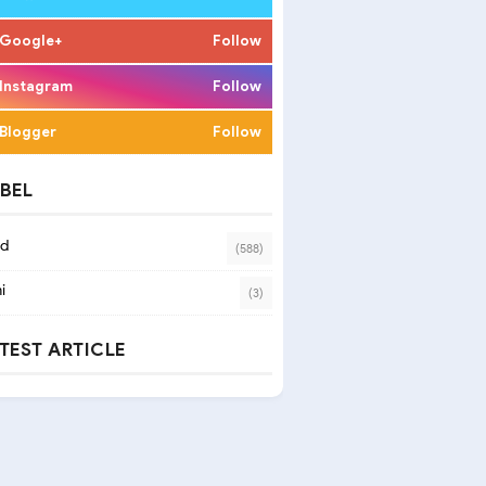
Google+
Follow
Instagram
Follow
Blogger
Follow
BEL
ad
(588)
i
(3)
TEST ARTICLE