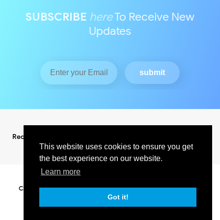
SUBSCRIBE
here
To Receive New
Updates
Redaksi
Pedoman Media Siber
This website uses cookies to ensure you get
the best experience on our website.
Learn more
Copyright ©
2026
KABAR INDO RAYA NEWS
All Right Reserved
SUPPORT BY PIXINDONESIA
Got it!