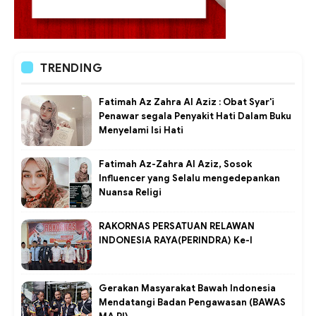
TRENDING
Fatimah Az Zahra Al Aziz : Obat Syar'i
Penawar segala Penyakit Hati Dalam Buku
Menyelami Isi Hati
Fatimah Az-Zahra Al Aziz, Sosok
Influencer yang Selalu mengedepankan
Nuansa Religi
RAKORNAS PERSATUAN RELAWAN
INDONESIA RAYA(PERINDRA) Ke-I
Gerakan Masyarakat Bawah Indonesia
Mendatangi Badan Pengawasan (BAWAS