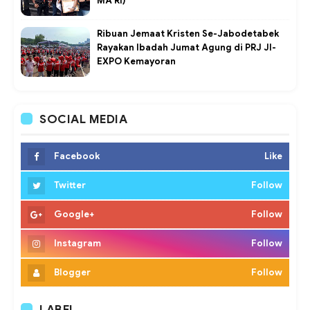
MA RI)
Ribuan Jemaat Kristen Se-Jabodetabek
Rayakan Ibadah Jumat Agung di PRJ JI-
EXPO Kemayoran
SOCIAL MEDIA
Facebook
Like
Twitter
Follow
Google+
Follow
Instagram
Follow
Blogger
Follow
LABEL