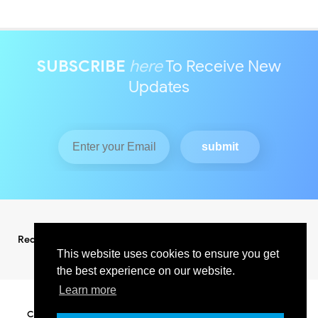
SUBSCRIBE
here
To Receive New
Updates
Redaksi
Pedoman Media Siber
This website uses cookies to ensure you get
the best experience on our website.
Learn more
Copyright ©
2026
KABAR INDO RAYA NEWS
All Right Reserved