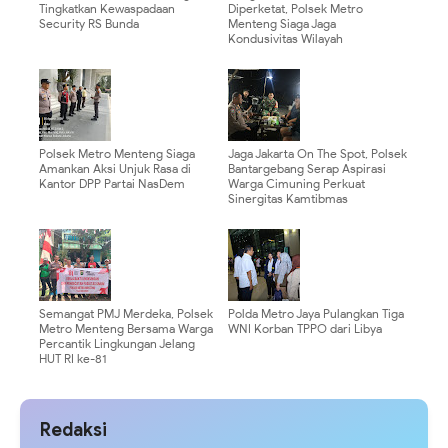
Tingkatkan Kewaspadaan
Diperketat, Polsek Metro
Security RS Bunda
Menteng Siaga Jaga
Kondusivitas Wilayah
Polsek Metro Menteng Siaga
Jaga Jakarta On The Spot, Polsek
Amankan Aksi Unjuk Rasa di
Bantargebang Serap Aspirasi
Kantor DPP Partai NasDem
Warga Cimuning Perkuat
Sinergitas Kamtibmas
Semangat PMJ Merdeka, Polsek
Polda Metro Jaya Pulangkan Tiga
Metro Menteng Bersama Warga
WNI Korban TPPO dari Libya
Percantik Lingkungan Jelang
HUT RI ke-81
Redaksi