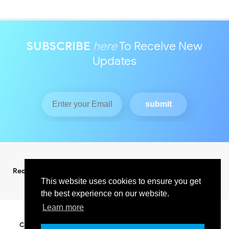
SUBSCRIBE
here
To Receive New
Updates
Redaksi
Pedoman Media Siber
This website uses cookies to ensure you get
the best experience on our website.
Learn more
Copyright ©
2026
KABAR INDO RAYA NEWS
All Right Reserved