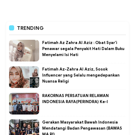
TRENDING
Fatimah Az Zahra Al Aziz : Obat Syar'i
Penawar segala Penyakit Hati Dalam Buku
Menyelami Isi Hati
Fatimah Az-Zahra Al Aziz, Sosok
Influencer yang Selalu mengedepankan
Nuansa Religi
RAKORNAS PERSATUAN RELAWAN
INDONESIA RAYA(PERINDRA) Ke-I
Gerakan Masyarakat Bawah Indonesia
Mendatangi Badan Pengawasan (BAWAS
MA RI)