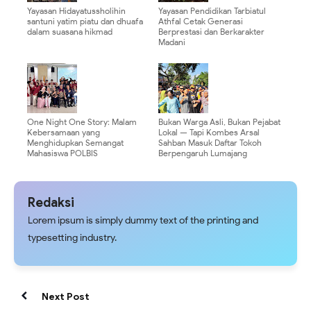
Yayasan Hidayatussholihin
Yayasan Pendidikan Tarbiatul
santuni yatim piatu dan dhuafa
Athfal Cetak Generasi
dalam suasana hikmad
Berprestasi dan Berkarakter
Madani
One Night One Story: Malam
Bukan Warga Asli, Bukan Pejabat
Kebersamaan yang
Lokal — Tapi Kombes Arsal
Menghidupkan Semangat
Sahban Masuk Daftar Tokoh
Mahasiswa POLBIS
Berpengaruh Lumajang
Redaksi
Lorem ipsum is simply dummy text of the printing and
typesetting industry.
Next Post