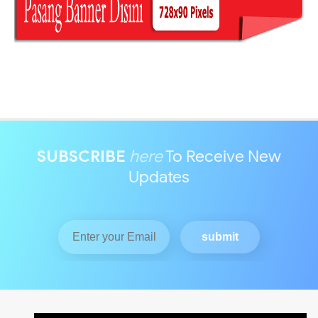
SUBSCRIBE
here
To Receive New
Updates