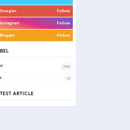
Google+
Follow
Instagram
Follow
Blogger
Follow
BEL
ad
(588)
i
(3)
TEST ARTICLE