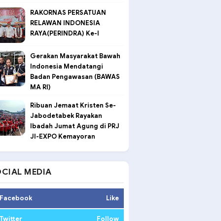
RAKORNAS PERSATUAN
RELAWAN INDONESIA
RAYA(PERINDRA) Ke-I
Gerakan Masyarakat Bawah
Indonesia Mendatangi
Badan Pengawasan (BAWAS
MA RI)
Ribuan Jemaat Kristen Se-
Jabodetabek Rayakan
Ibadah Jumat Agung di PRJ
JI-EXPO Kemayoran
CIAL MEDIA
Facebook
Like
Twitter
Follow