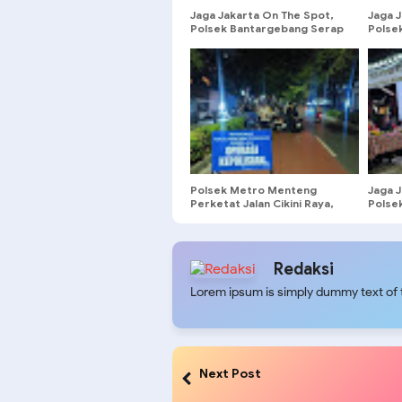
Jaga Jakarta On The Spot,
Jaga 
Polsek Bantargebang Serap
Polse
Aspirasi Warga Cikiwul
Perkua
Perkuat Sinergitas
Tawura
Kamtibmas
Polsek Metro Menteng
Jaga 
Perketat Jalan Cikini Raya,
Polse
Razia Malam Saring
Aspira
Kendaraan Bermasalah
Redaksi
Lorem ipsum is simply dummy text of t
Next Post