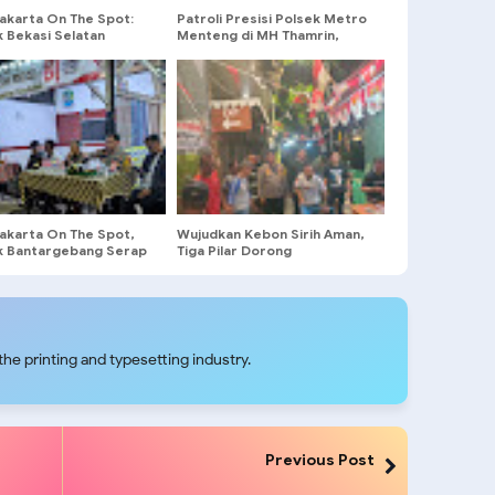
Jakarta On The Spot:
Patroli Presisi Polsek Metro
k Bekasi Selatan
Menteng di MH Thamrin,
t Patroli, Cegah
Cegah Kejahatan Jalanan dan
n dan Balap Liar
Jaga Rasa Aman
Jakarta On The Spot,
Wujudkan Kebon Sirih Aman,
k Bantargebang Serap
Tiga Pilar Dorong
si Warga Cikiwul
Pembentukan Satkamling
he printing and typesetting industry.
Previous Post