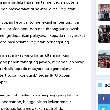
an arus lalu lintas, serta mencegah potensi
an masyarakat di sekitar lokasi kegiatan.
TU Sopan Febriyanto menekankan pentingnya
is, profesional, dan penuh tanggung jawab.
k mengedepankan pelayanan kepada masyarakat
oordinasi selama kegiatan berlangsung.
a masyarakat yang harus kita amankan
ngan penuh tanggung jawab, kedepankan sikap
terbaik kepada masyarakat agar seluruh
tertib, dan kondusif,” tegas IPTU Sopan
apel.
SO
enyeluruh mulai dari area panggung hiburan,
ur pedestrian, hingga akses keluar masuk
, petugas juga melakukan patroli dan