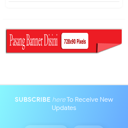
SUBSCRIBE
here
To Receive New
Updates