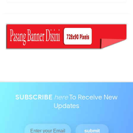
SUBSCRIBE
here
To Receive New
Updates