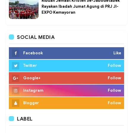
Ribuan Jemaat Kristen Se-Jabodetabek
Rayakan Ibadah Jumat Agung di PRJ JI-
EXPO Kemayoran
SOCIAL MEDIA
Facebook
Like
Twitter
Follow
Google+
Follow
Instagram
Follow
Blogger
Follow
LABEL