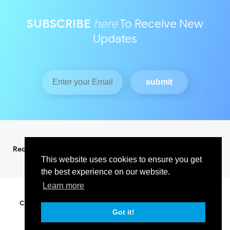
SUBSCRIBE
here
To Receive New
Updates
Redaksi
Pedoman Media Siber
This website uses cookies to ensure you get
the best experience on our website.
Learn more
Copyright ©
2026
KABAR INDO RAYA NEWS
All Right Reserved
SUPPORT BY PIXINDONESIA
Got it!