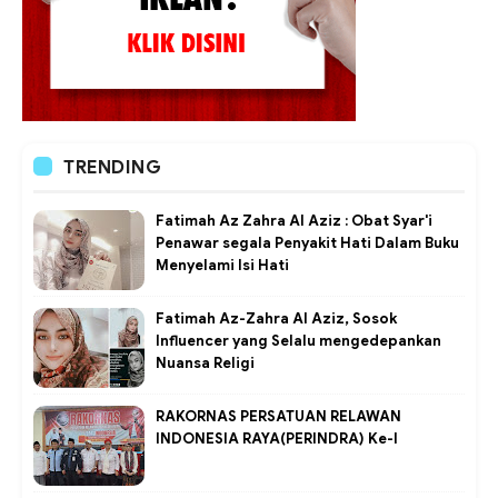
TRENDING
Fatimah Az Zahra Al Aziz : Obat Syar'i
Penawar segala Penyakit Hati Dalam Buku
Menyelami Isi Hati
Fatimah Az-Zahra Al Aziz, Sosok
Influencer yang Selalu mengedepankan
Nuansa Religi
RAKORNAS PERSATUAN RELAWAN
INDONESIA RAYA(PERINDRA) Ke-I