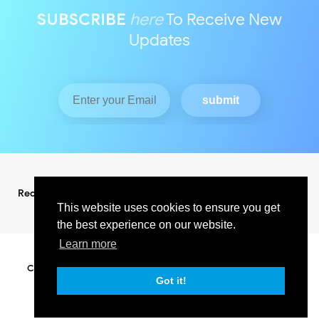
SUBSCRIBE
here
To Receive New
Updates
Redaksi
Pedoman Media Siber
This website uses cookies to ensure you get
the best experience on our website.
Learn more
Copyright ©
2026
KABAR INDO RAYA NEWS
All Right Reserved
SUPPORT BY PIXINDONESIA
Got it!