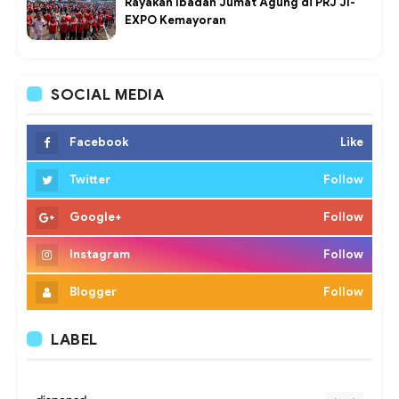
Rayakan Ibadah Jumat Agung di PRJ JI-
EXPO Kemayoran
SOCIAL MEDIA
Facebook
Like
Twitter
Follow
Google+
Follow
Instagram
Follow
Blogger
Follow
LABEL