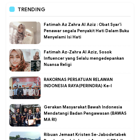
TRENDING
Fatimah Az Zahra Al Aziz : Obat Syar'i
Penawar segala Penyakit Hati Dalam Buku
Menyelami Isi Hati
Fatimah Az-Zahra Al Aziz, Sosok
Influencer yang Selalu mengedepankan
Nuansa Religi
RAKORNAS PERSATUAN RELAWAN
INDONESIA RAYA(PERINDRA) Ke-I
Gerakan Masyarakat Bawah Indonesia
Mendatangi Badan Pengawasan (BAWAS
MA RI)
Ribuan Jemaat Kristen Se-Jabodetabek