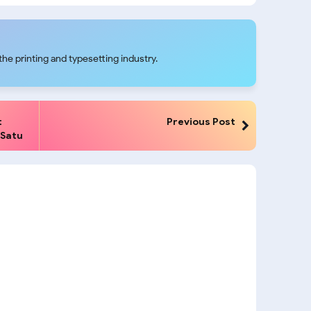
jut
Pendekatan Humanis Satgas
Operasi Damai Cartenz
he printing and typesetting industry.
t
Previous Post
 Satu