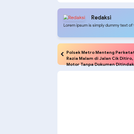
Stasioner Cegah Tawuran
Berlan
Redaksi
Lorem ipsum is simply dummy text of t
Polsek Metro Menteng Perketa
Razia Malam di Jalan Cik Ditiro,
Motor Tanpa Dokumen Ditindak