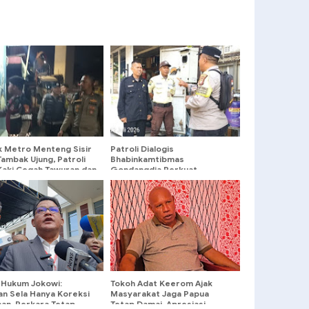
k Metro Menteng Sisir
Patroli Dialogis
Tambak Ujung, Patroli
Bhabinkamtibmas
 Kaki Cegah Tawuran dan
Gondangdia Perkuat
alitas
Keamanan Lingkungan Jalan
Cemara
 Hukum Jokowi:
Tokoh Adat Keerom Ajak
an Sela Hanya Koreksi
Masyarakat Jaga Papua
an, Perkara Tetap
Tetap Damai, Apresiasi