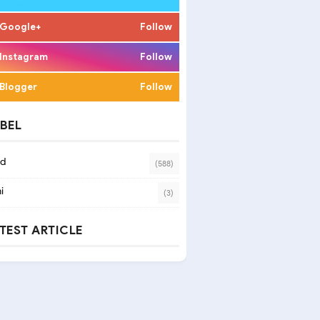
Google+
Follow
Instagram
Follow
Blogger
Follow
BEL
ad
(588)
i
(3)
TEST ARTICLE