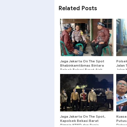
Related Posts
Jaga Jakarta On The Spot
Polse
Bhabinkamtibmas Bintara
Jalan 
Polsek Bekasi Barat Ajak
Jalan
Warga Aktifkan Siskamling
Krimin
untuk Cegah Tawuran
Jaga Jakarta On The Spot,
Kuasa
Kapolsek Bekasi Barat
Putus
Pimpin KRYD dan Razia
Dakwa