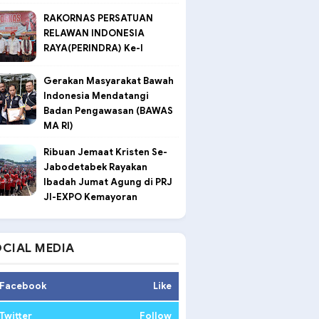
RAKORNAS PERSATUAN
RELAWAN INDONESIA
RAYA(PERINDRA) Ke-I
Gerakan Masyarakat Bawah
Indonesia Mendatangi
Badan Pengawasan (BAWAS
MA RI)
Ribuan Jemaat Kristen Se-
Jabodetabek Rayakan
Ibadah Jumat Agung di PRJ
JI-EXPO Kemayoran
CIAL MEDIA
Facebook
Like
Twitter
Follow