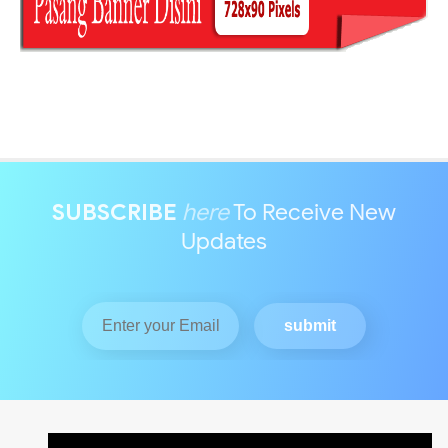
SUBSCRIBE
here
To Receive New
Updates