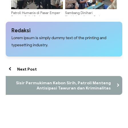
Patroli Humanis di Pasar Emper
Sambang Dinihari
Bonang, Polisi Perkuat
Bhabinkamtibmas Perkuat
Keamanan Wilayah Pegangsaan
Satkamling, Cegah Tawuran di
Pegangsaan
Redaksi
Lorem ipsum is simply dummy text of the printing and
typesetting industry.
Next Post
Sisir Permukiman Kebon Sirih, Patroli Menteng
Antisipasi Tawuran dan Kriminalitas