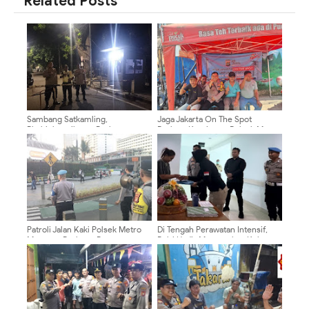
Related Posts
Sambang Satkamling,
Jaga Jakarta On The Spot
Bhabinkamtibmas Perkuat
Perkuat Kemitraan Polsek Metro
Keamanan Lingkungan Menteng
Menteng Dengan Warga
Pegangsaan
Patroli Jalan Kaki Polsek Metro
Di Tengah Perawatan Intensif,
Menteng Perketat Pengamanan
Polri Hadir Menguatkan Keluarga
Kawasan MH Thamrin, Antisipasi
Korban Kekerasan Anak*
Copet, Jambret