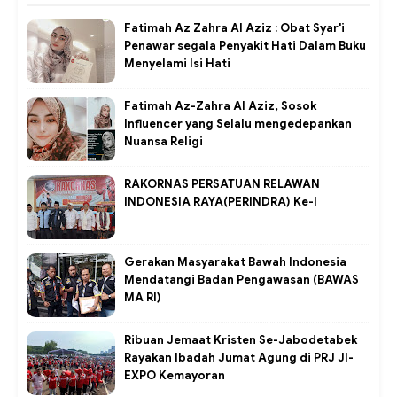
Fatimah Az Zahra Al Aziz : Obat Syar'i
Penawar segala Penyakit Hati Dalam Buku
Menyelami Isi Hati
Fatimah Az-Zahra Al Aziz, Sosok
Influencer yang Selalu mengedepankan
Nuansa Religi
RAKORNAS PERSATUAN RELAWAN
INDONESIA RAYA(PERINDRA) Ke-I
Gerakan Masyarakat Bawah Indonesia
Mendatangi Badan Pengawasan (BAWAS
MA RI)
Ribuan Jemaat Kristen Se-Jabodetabek
Rayakan Ibadah Jumat Agung di PRJ JI-
EXPO Kemayoran