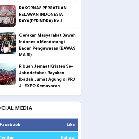
RAKORNAS PERSATUAN
RELAWAN INDONESIA
RAYA(PERINDRA) Ke-I
Gerakan Masyarakat Bawah
Indonesia Mendatangi
Badan Pengawasan (BAWAS
MA RI)
Ribuan Jemaat Kristen Se-
Jabodetabek Rayakan
Ibadah Jumat Agung di PRJ
JI-EXPO Kemayoran
CIAL MEDIA
Facebook
Like
Twitter
Follow