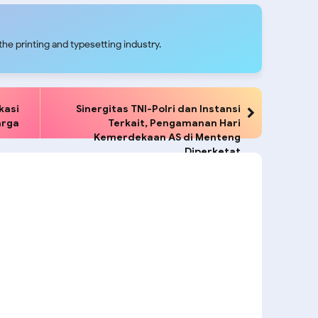
he printing and typesetting industry.
kasi
Sinergitas TNI-Polri dan Instansi
arga
Terkait, Pengamanan Hari
Kemerdekaan AS di Menteng
Diperketat