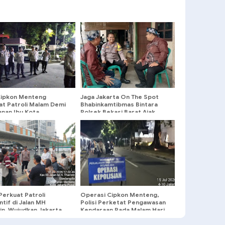
Cipkon Menteng
Jaga Jakarta On The Spot
at Patroli Malam Demi
Bhabinkamtibmas Bintara
nan Ibu Kota
Polsek Bekasi Barat Ajak
Warga Aktifkan Siskamling
untuk Cegah Tawuran
 Perkuat Patroli
Operasi Cipkon Menteng,
tif di Jalan MH
Polisi Perketat Pengawasan
in, Wujudkan Jakarta
Kendaraan Pada Malam Hari
dan Kondusif