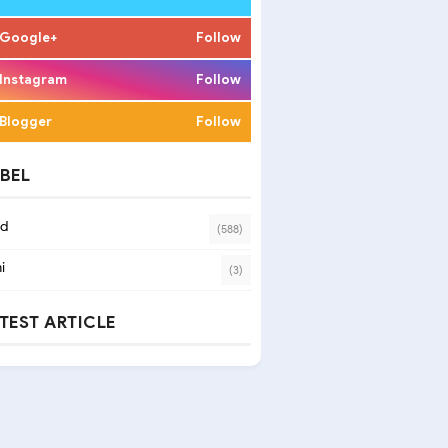
Google+
Follow
Instagram
Follow
Blogger
Follow
BEL
ad
(588)
i
(3)
TEST ARTICLE