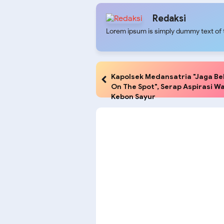
Redaksi
Lorem ipsum is simply dummy text of t
Kapolsek Medansatria "Jaga Be
On The Spot", Serap Aspirasi W
Kebon Sayur