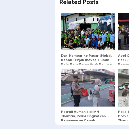
Related Posts
Dari Kampar ke Pasar Global,
Apel 
Kapolri Tinjau Inovasi Pupuk
Perku
Batu Bara Karya Anak Bangsa
Keama
Patroli Humanis di MH
Polisi
Thamrin, Polisi Tingkatkan
Preven
Pengawasan Cegah
Thamr
Kriminalitas Jalanan
Aman 