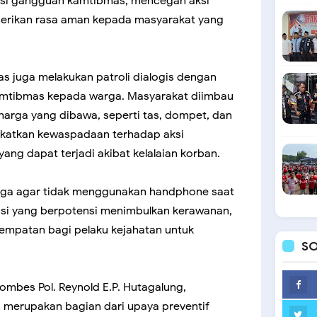
nsi gangguan kamtibmas, mencegah aksi
mberikan rasa aman kepada masyarakat yang
as juga melakukan patroli dialogis dengan
mtibmas kepada warga. Masyarakat diimbau
harga yang dibawa, seperti tas, dompet, dan
katkan kewaspadaan terhadap aksi
ng dapat terjadi akibat kelalaian korban.
rga agar tidak menggunakan handphone saat
okasi yang berpotensi menimbulkan kerawanan,
empatan bagi pelaku kejahatan untuk
SO
ombes Pol. Reynold E.P. Hutagalung,
 merupakan bagian dari upaya preventif