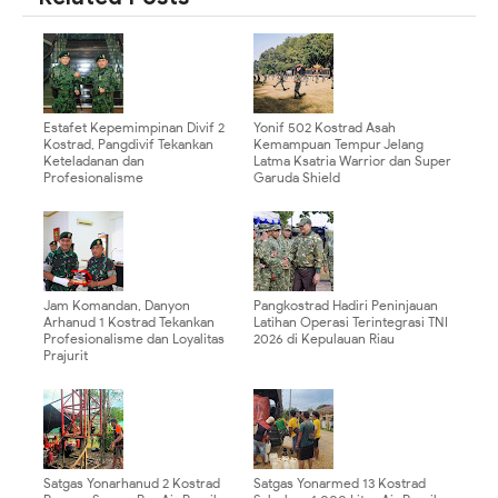
Estafet Kepemimpinan Divif 2
Yonif 502 Kostrad Asah
Kostrad, Pangdivif Tekankan
Kemampuan Tempur Jelang
Keteladanan dan
Latma Ksatria Warrior dan Super
Profesionalisme
Garuda Shield
Jam Komandan, Danyon
Pangkostrad Hadiri Peninjauan
Arhanud 1 Kostrad Tekankan
Latihan Operasi Terintegrasi TNI
Profesionalisme dan Loyalitas
2026 di Kepulauan Riau
Prajurit
Satgas Yonarhanud 2 Kostrad
Satgas Yonarmed 13 Kostrad