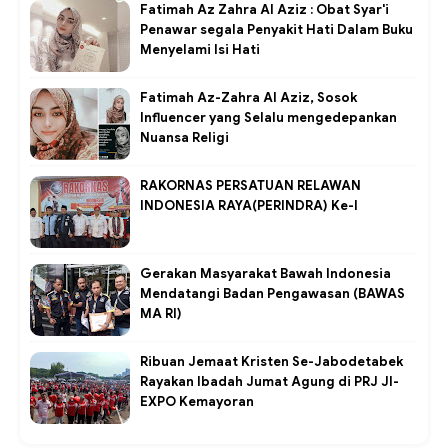
Fatimah Az Zahra Al Aziz : Obat Syar'i
Penawar segala Penyakit Hati Dalam Buku
Menyelami Isi Hati
Fatimah Az-Zahra Al Aziz, Sosok
Influencer yang Selalu mengedepankan
Nuansa Religi
RAKORNAS PERSATUAN RELAWAN
INDONESIA RAYA(PERINDRA) Ke-I
Gerakan Masyarakat Bawah Indonesia
Mendatangi Badan Pengawasan (BAWAS
MA RI)
Ribuan Jemaat Kristen Se-Jabodetabek
Rayakan Ibadah Jumat Agung di PRJ JI-
EXPO Kemayoran