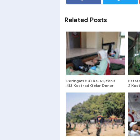
SHARE
SHARE
Related Posts
Peringati HUT ke-61, Yonif
Estaf
413 Kostrad Gelar Donor
2 Kost
Darah untuk Kemanusiaan
Tekan
Profe