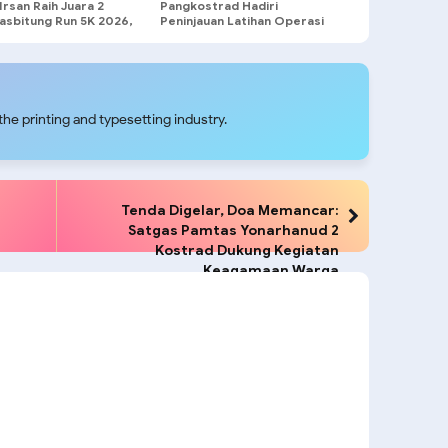
Irsan Raih Juara 2
Pangkostrad Hadiri
asbitung Run 5K 2026,
Peninjauan Latihan Operasi
kan Nama Yonif 754
Terintegrasi TNI 2026 di
ad
Kepulauan Riau
he printing and typesetting industry.
Tenda Digelar, Doa Memancar:
Satgas Pamtas Yonarhanud 2
Kostrad Dukung Kegiatan
Keagamaan Warga