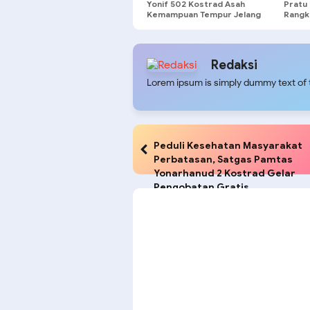
Yonif 502 Kostrad Asah
Pratu 
Kemampuan Tempur Jelang
Rangk
Latma Ksatria Warrior dan
Harum
Super Garuda Shield
Kostr
Redaksi
Lorem ipsum is simply dummy text of t
Peduli Kesehatan Masyarakat
Perbatasan, Satgas Pamtas
Yonarhanud 2 Kostrad Gelar
Pengobatan Gratis