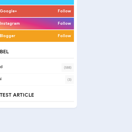
Google+
Follow
Instagram
Follow
Blogger
Follow
BEL
ad
(588)
i
(3)
TEST ARTICLE