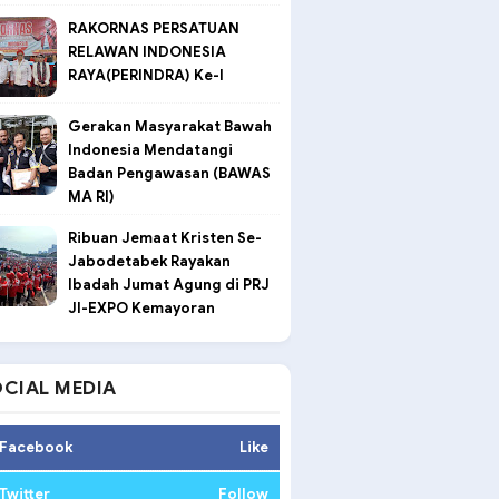
RAKORNAS PERSATUAN
RELAWAN INDONESIA
RAYA(PERINDRA) Ke-I
Gerakan Masyarakat Bawah
Indonesia Mendatangi
Badan Pengawasan (BAWAS
MA RI)
Ribuan Jemaat Kristen Se-
Jabodetabek Rayakan
Ibadah Jumat Agung di PRJ
JI-EXPO Kemayoran
CIAL MEDIA
Facebook
Like
Twitter
Follow