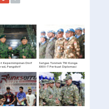
et Kepemimpinan Divif
Satgas Yonmek TNI Konga
rad, Pangdivif
XXIII-T Perkuat Diplomasi
kan Keteladanan dan
Militer pada Medal Parade
sionalisme
Kontingen Serbia