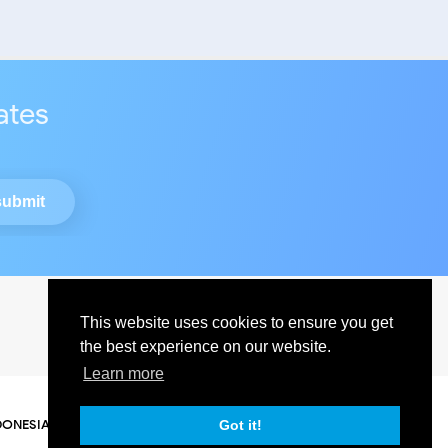
ates
This website uses cookies to ensure you get
the best experience on our website.
Learn more
DONESIA
Got it!