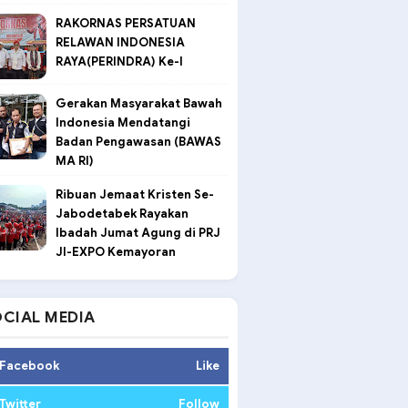
RAKORNAS PERSATUAN
RELAWAN INDONESIA
RAYA(PERINDRA) Ke-I
Gerakan Masyarakat Bawah
Indonesia Mendatangi
Badan Pengawasan (BAWAS
MA RI)
Ribuan Jemaat Kristen Se-
Jabodetabek Rayakan
Ibadah Jumat Agung di PRJ
JI-EXPO Kemayoran
CIAL MEDIA
Facebook
Like
Twitter
Follow