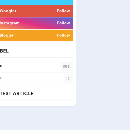
Google+
Follow
Instagram
Follow
Blogger
Follow
BEL
ad
(588)
i
(3)
TEST ARTICLE