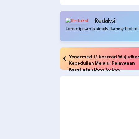
Kerja Dankolakopsrem
61 Yon
121/Alambhana Wanawwai
Sakti 
Kong
Redaksi
Lorem ipsum is simply dummy text of t
Yonarmed 12 Kostrad Wujudka
Kepedulian Melalui Pelayanan
Kesehatan Door to Door