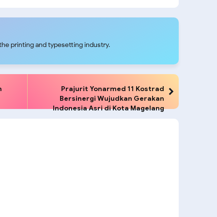
if 412/Bharata Eka
Harumkan Nama Yonif
di Republik Demokratik
754/Eme Neme Kangasi
o
he printing and typesetting industry.
n
Prajurit Yonarmed 11 Kostrad
Bersinergi Wujudkan Gerakan
Indonesia Asri di Kota Magelang