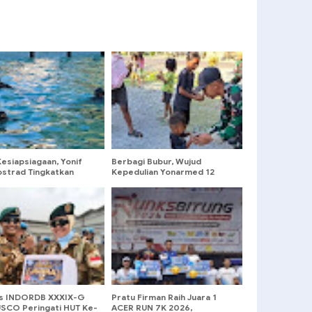
esiapsiagaan, Yonif
Berbagi Bubur, Wujud
ostrad Tingkatkan
Kepedulian Yonarmed 12
puan Prajurit Lewat
Kostrad kepada Masyarakat
 Militer
Perbatasan
s INDORDB XXXIX-G
Pratu Firman Raih Juara 1
CO Peringati HUT Ke-
ACER RUN 7K 2026,