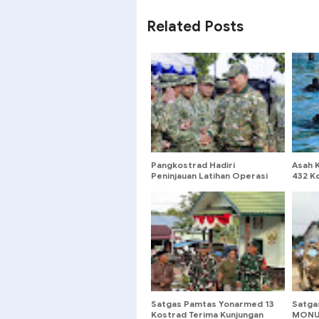
SHARE
SHARE
Related Posts
Pangkostrad Hadiri
Asah K
Peninjauan Latihan Operasi
432 K
Terintegrasi TNI 2026 di
Kemam
Kepulauan Riau
Renang
Satgas Pamtas Yonarmed 13
Satga
Kostrad Terima Kunjungan
MONUS