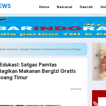
NEWS
Home
Nasional
Daerah
Hu
 Satgas Pamtas Yonarhanud 2 Kostrad Bagikan Makanan Bergizi Gratis kepada Siswa SDN Amfoang Timur
Edukasi: Satgas Pamtas
Bagikan Makanan Bergizi Gratis
oang Timur
kostrad