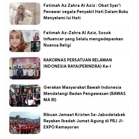
Fatimah Az Zahra Al Aziz : Obat Syar'i
Penawar segala Penyakit Hati Dalam Buku
Menyelami Isi Hati
Fatimah Az-Zahra Al Aziz, Sosok
Influencer yang Selalu mengedepankan
Nuansa Religi
RAKORNAS PERSATUAN RELAWAN
INDONESIA RAYA(PERINDRA) Ke-I
Gerakan Masyarakat Bawah Indonesia
Mendatangi Badan Pengawasan (BAWAS
MA RI)
Ribuan Jemaat Kristen Se-Jabodetabek
Rayakan Ibadah Jumat Agung di PRJ JI-
EXPO Kemayoran