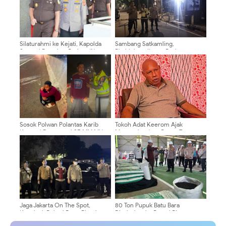
Silaturahmi ke Kejati, Kapolda
Sambang Satkamling,
Sumsel Rapatkan Barisan 'Nyago
Bhabinkamtibmas Perkuat
Bumi Sriwijaya
Keamanan Lingkungan Menteng
Sosok Polwan Polantas Karib
Tokoh Adat Keerom Ajak
Kompol Darmawati.SE,MM,MH
Masyarakat Jaga Papua Tetap
yang Selalu Hadir Memberikan
Damai, Apresiasi Pendekatan
Pelayanan Menemukan Anak
Humanis Satgas Operasi Damai
Kesasar di Jalan Tol BSD
Cartenz
Jaga Jakarta On The Spot,
80 Ton Pupuk Batu Bara
Kapolsek Bekasi Barat Pimpin
Disalurkan ke Petani Riau,
KRYD dan Razia Stasioner Cegah
Kapolri: Wujud Polri Hadir untuk