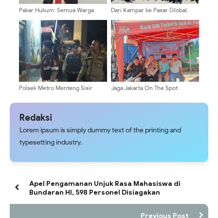
Pakar Hukum: Semua Warga
Dari Kampar ke Pasar Global,
Negara Sama di Hadapan Hukum
Kapolri Tinjau Inovasi Pupuk Batu
Bara Karya Anak Bangsa
Polsek Metro Menteng Sisir
Jaga Jakarta On The Spot
Jalan Tambak Ujung, Patroli Jalan
Perkuat Kemitraan Polsek Metro
Kaki Cegah Tawuran dan
Menteng Dengan Warga
Kriminalitas
Pegangsaan
Redaksi
Lorem ipsum is simply dummy text of the printing and
typesetting industry.
Apel Pengamanan Unjuk Rasa Mahasiswa di
Bundaran HI, 598 Personel Disiagakan
Previous Post