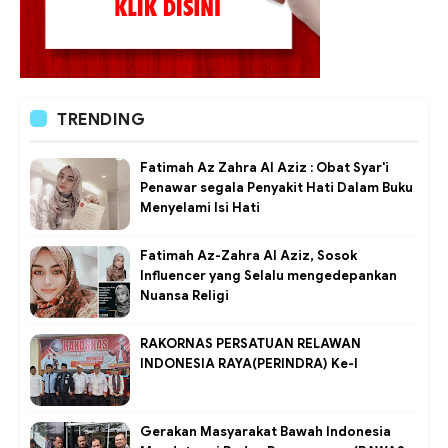
TRENDING
Fatimah Az Zahra Al Aziz : Obat Syar'i
Penawar segala Penyakit Hati Dalam Buku
Menyelami Isi Hati
Fatimah Az-Zahra Al Aziz, Sosok
Influencer yang Selalu mengedepankan
Nuansa Religi
RAKORNAS PERSATUAN RELAWAN
INDONESIA RAYA(PERINDRA) Ke-I
Gerakan Masyarakat Bawah Indonesia