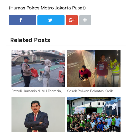
(Humas Polres Metro Jakarta Pusat)
SHARE
SHARE
Related Posts
Patroli Humanis di MH Thamrin,
Sosok Polwan Polantas Karib
Polisi Tingkatkan Pengawasan
Kompol Darmawati.SE,MM,MH
Cegah Kriminalitas Jalanan
yang Selalu Hadir Memberikan
Pelayanan Menemukan Anak
Kesasar di Jalan Tol BSD