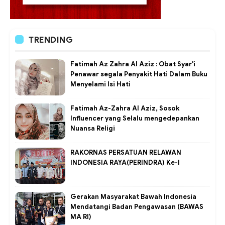
TRENDING
Fatimah Az Zahra Al Aziz : Obat Syar'i
Penawar segala Penyakit Hati Dalam Buku
Menyelami Isi Hati
Fatimah Az-Zahra Al Aziz, Sosok
Influencer yang Selalu mengedepankan
Nuansa Religi
RAKORNAS PERSATUAN RELAWAN
INDONESIA RAYA(PERINDRA) Ke-I
Gerakan Masyarakat Bawah Indonesia
Mendatangi Badan Pengawasan (BAWAS
MA RI)