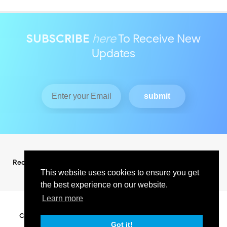
SUBSCRIBE
here
To Receive New
Updates
Redaksi
Pedoman Media Siber
This website uses cookies to ensure you get
the best experience on our website.
Learn more
Copyright ©
2026
KABAR INDO RAYA NEWS
All Right Reserved
SUPPORT BY PIXINDONESIA
Got it!