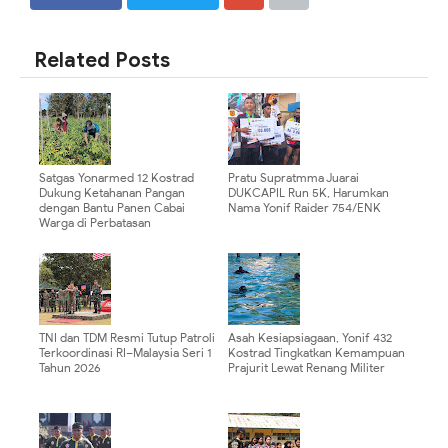
SHARE
SHARE
Related Posts
Satgas Yonarmed 12 Kostrad
Pratu Supratmma Juarai
Dukung Ketahanan Pangan
DUKCAPIL Run 5K, Harumkan
dengan Bantu Panen Cabai
Nama Yonif Raider 754/ENK
Warga di Perbatasan
TNI dan TDM Resmi Tutup Patroli
Asah Kesiapsiagaan, Yonif 432
Terkoordinasi RI–Malaysia Seri 1
Kostrad Tingkatkan Kemampuan
Tahun 2026
Prajurit Lewat Renang Militer