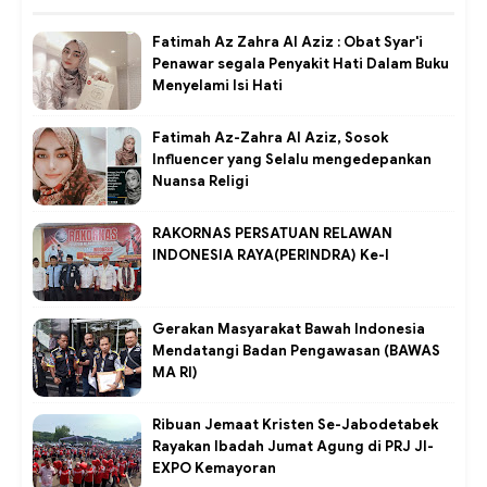
Fatimah Az Zahra Al Aziz : Obat Syar'i
Penawar segala Penyakit Hati Dalam Buku
Menyelami Isi Hati
Fatimah Az-Zahra Al Aziz, Sosok
Influencer yang Selalu mengedepankan
Nuansa Religi
RAKORNAS PERSATUAN RELAWAN
INDONESIA RAYA(PERINDRA) Ke-I
Gerakan Masyarakat Bawah Indonesia
Mendatangi Badan Pengawasan (BAWAS
MA RI)
Ribuan Jemaat Kristen Se-Jabodetabek
Rayakan Ibadah Jumat Agung di PRJ JI-
EXPO Kemayoran